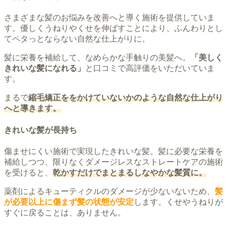
さまざまな髪のお悩みを改善へと導く施術を提供していま
す。優しくうねりやくせを伸ばすことにより、ふんわりとし
てペタっとならない自然な仕上がりに。
髪に栄養を補給して、なめらかな手触りの美髪へ。
「美しく
きれいな髪になれる」
と口コミで高評価をいただいていま
す。
まるで
縮毛矯正ををかけていないかのような自然な仕上がり
へと導きます。
きれいな髪が長持ち
傷ませにくい施術で実現したきれいな髪。髪に必要な栄養を
補給しつつ、限りなくダメージレスなストレートケアの施術
を受けると、
乾かすだけでまとまるしなやかな髪質に。
薬剤によるキューティクルのダメージが少ないないため、
髪
が必要以上に傷まず髪の状態が安定
します。くせやうねりが
すぐに戻ることは、ありません。